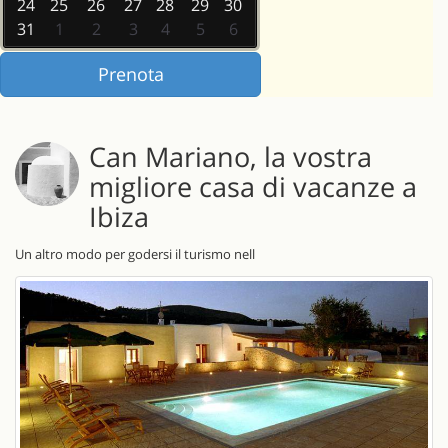
24
25
26
27
28
29
30
31
1
2
3
4
5
6
Can Mariano, la vostra
migliore casa di vacanze a
Ibiza
Un altro modo per godersi il turismo nell