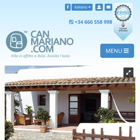
Italiano
+34 666 558 998
MENU
Villa in affitto a Ibiza. Ascolta l'isola